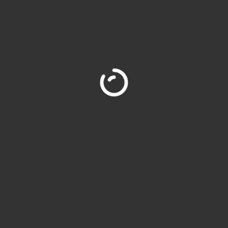
Horario
Lunes a Viernes
09:00 a 13:00 y 16:00 a 19:30
Sábados de 09:00 a 13:00
Inmobiliaria V
Inmobiliaria on
Servicios inmob
Baix Llobregat
Venta viviend
lrededores